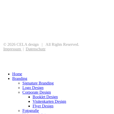
©
2026
CELA design | All Rights Reserved.
Impressum
|
Datenschutz
Home
Branding
Signature Branding
Logo Design
Corporate Design
Booklet Design
Visitenkarten Design
Flyer Design
Fotografie