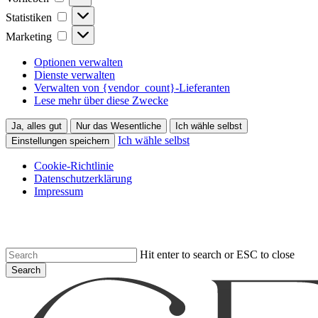
Statistiken
Statistiken
Marketing
Marketing
Optionen verwalten
Dienste verwalten
Verwalten von {vendor_count}-Lieferanten
Lese mehr über diese Zwecke
Ja, alles gut
Nur das Wesentliche
Ich wähle selbst
Ich wähle selbst
Einstellungen speichern
Cookie-Richtlinie
Datenschutzerklärung
Impressum
Skip
to
main
content
Hit enter to search or ESC to close
Search
Close
Search