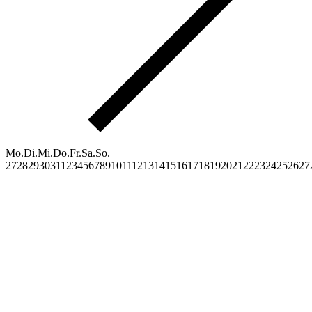
Mo.
Di.
Mi.
Do.
Fr.
Sa.
So.
27
28
29
30
31
1
2
3
4
5
6
7
8
9
10
11
12
13
14
15
16
17
18
19
20
21
22
23
24
25
26
27