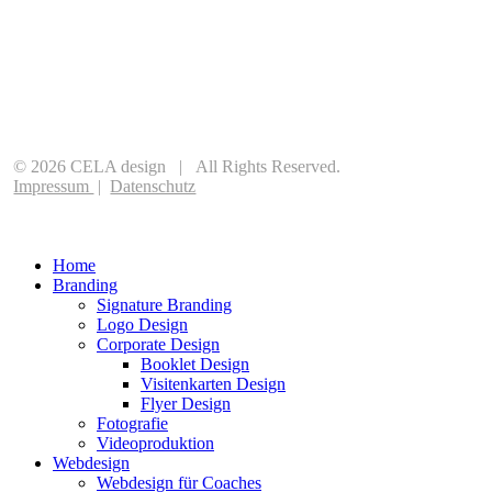
©
2026
CELA design | All Rights Reserved.
Impressum
|
Datenschutz
Home
Branding
Signature Branding
Logo Design
Corporate Design
Booklet Design
Visitenkarten Design
Flyer Design
Fotografie
Videoproduktion
Webdesign
Webdesign für Coaches