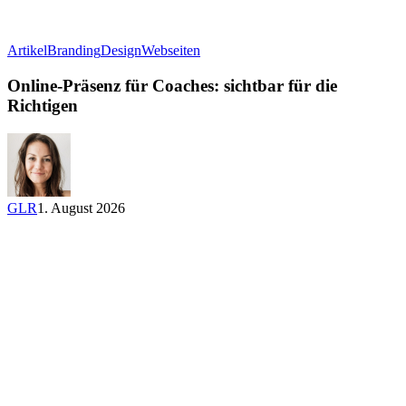
Online-
Artikel
Branding
Design
Webseiten
Präsenz
für
Online-Präsenz für Coaches: sichtbar für die
Coaches:
Richtigen
sichtbar
für
die
Richtigen
GLR
1. August 2026