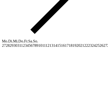
Mo.
Di.
Mi.
Do.
Fr.
Sa.
So.
27
28
29
30
31
1
2
3
4
5
6
7
8
9
10
11
12
13
14
15
16
17
18
19
20
21
22
23
24
25
26
27