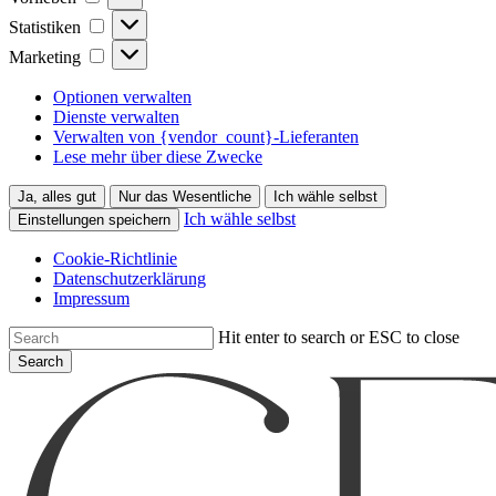
Statistiken
Statistiken
Marketing
Marketing
Optionen verwalten
Dienste verwalten
Verwalten von {vendor_count}-Lieferanten
Lese mehr über diese Zwecke
Ja, alles gut
Nur das Wesentliche
Ich wähle selbst
Ich wähle selbst
Einstellungen speichern
Cookie-Richtlinie
Datenschutzerklärung
Impressum
Skip
Hit enter to search or ESC to close
to
Search
main
Close
content
Search