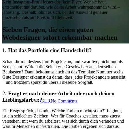
Kein Instagram-Profil leistet das, kein Flyer. Wer sie baut,
entscheidet mit darüber, wie deine Arbeit wahrgenommen wird –
jahrelang. Deshalb lohnt es sich, bei der Auswahl genauer
hinzusehen als auf Preis und Lieferzeit.
Sieben Fragen, die einen guten
Webdesigner sofort erkennbar machen
1. Hat das Portfolio eine Handschrift?
Artikel
Branding
Webdesign
Webseiten
Schau dir mindestens fünf Projekte an, und zwar live, nicht nur als
Screenshot. Wirken die Seiten wie Geschwister aus demselben
Baukasten? Dann bekommst auch du das Template Nummer sechs.
Webdesigner finden: Woran du
Gute Designer erkennst du daran, dass jedes Projekt anders aussieht
– und trotzdem spürst du überall dieselbe Sorgfalt.
als Coach einen guten erkennst
2. Fragt er nach deiner Arbeit oder nach deinen
Lieblingsfarben?
By
GLR
No Comments
6 min read
Ein Erstgespräch, das mit „Welche Farben möchtest du?“ beginnt,
ist ein schlechtes Zeichen. Wer für Coaches gestaltet, muss zuerst
verstehen, mit wem du arbeitest, was sich durch dich verändert und
warum Menschen dir vertrauen. Die Farben ergeben sich daraus –