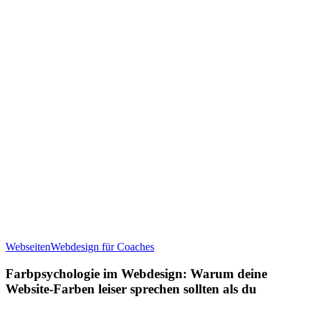
Farbpsychologie
Webseiten
Webdesign für Coaches
im
Webdesign:
Farbpsychologie im Webdesign: Warum deine
Warum
Website-Farben leiser sprechen sollten als du
deine
Website-