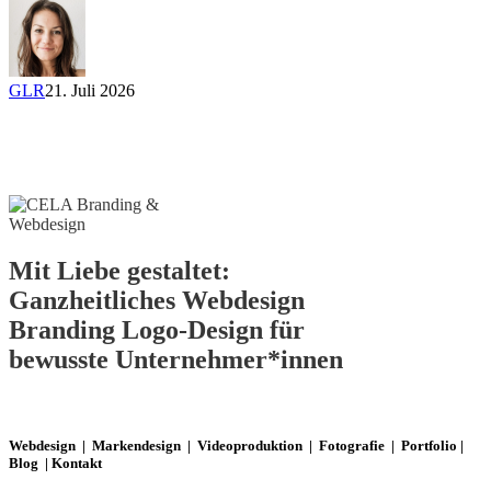
Farben
leiser
sprechen
sollten
GLR
21. Juli 2026
als
du
Mit Liebe gestaltet:
Ganzheitliches
Webdesign
Branding
Logo-Design
für
bewusste Unternehmer*innen
Webdesign
|
Markendesign
|
Videoproduktion
|
Fotografie
|
Portfolio
|
Blog
|
Kontakt