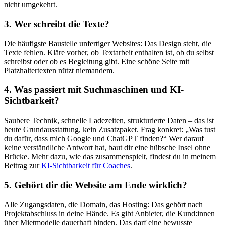
nicht umgekehrt.
3. Wer schreibt die Texte?
Die häufigste Baustelle unfertiger Websites: Das Design steht, die
Texte fehlen. Kläre vorher, ob Textarbeit enthalten ist, ob du selbst
schreibst oder ob es Begleitung gibt. Eine schöne Seite mit
Platzhaltertexten nützt niemandem.
4. Was passiert mit Suchmaschinen und KI-
Sichtbarkeit?
Saubere Technik, schnelle Ladezeiten, strukturierte Daten – das ist
heute Grundausstattung, kein Zusatzpaket. Frag konkret: „Was tust
du dafür, dass mich Google und ChatGPT finden?“ Wer darauf
keine verständliche Antwort hat, baut dir eine hübsche Insel ohne
Brücke. Mehr dazu, wie das zusammenspielt, findest du in meinem
Beitrag zur
KI-Sichtbarkeit für Coaches
.
5. Gehört dir die Website am Ende wirklich?
Alle Zugangsdaten, die Domain, das Hosting: Das gehört nach
Projektabschluss in deine Hände. Es gibt Anbieter, die Kund:innen
über Mietmodelle dauerhaft binden. Das darf eine bewusste