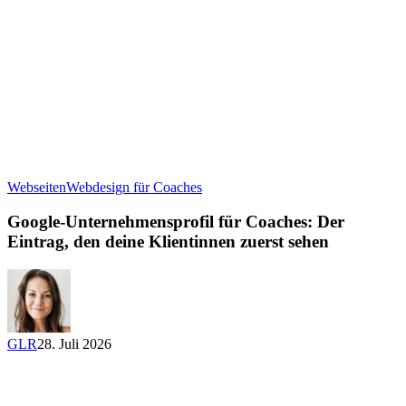
Google-
Webseiten
Webdesign für Coaches
Unternehmensprofil
für
Google-Unternehmensprofil für Coaches: Der
Coaches:
Eintrag, den deine Klientinnen zuerst sehen
Der
Eintrag,
den
deine
Klientinnen
zuerst
GLR
28. Juli 2026
sehen