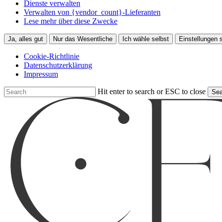
Dienste verwalten
Verwalten von {vendor_count}-Lieferanten
Lese mehr über diese Zwecke
Ja, alles gut
Nur das Wesentliche
Ich wähle selbst
Einstellungen 
Cookie-Richtlinie
Datenschutzerklärung
Impressum
Skip
Hit enter to search or ESC to close
Sea
to
Close
main
Search
content