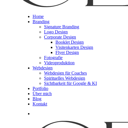
Menu
Home
Branding
Signature Branding
Logo Design
Corporate Design
Booklet Design
Visitenkarten Design
Flyer Design
Fotografie
Videoproduktion
Webdesign
Webdesign für Coaches
Spirituelles Webdesign
Sichtbarkeit für Google & KI
Portfolio
Über mich
Blog
Kontakt