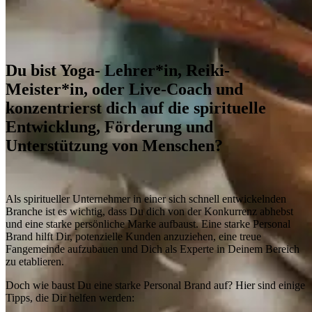
Du bist Yoga- Lehrer*in, Reiki-
Meister*in, oder Live-Coach und
konzentrierst dich auf die spirituelle
Entwicklung, Förderung und
Unterstützung von Menschen?
Als spiritueller Unternehmer in einer sich schnell entwickelnden
Branche ist es wichtig, dass Du dich von der Konkurrenz abhebst
und eine starke persönliche Marke aufbaust. Eine starke Personal
Brand hilft Dir, potenzielle Kunden anzuziehen, eine treue
Fangemeinde aufzubauen und Dich als Experte in Deinem Bereich
zu etablieren.
Doch wie baust Du eine starke Personal Brand auf? Hier sind einige
Tipps, die Dir helfen werden: