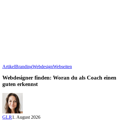
Webdesigner
Artikel
Branding
Webdesign
Webseiten
finden:
Woran
Webdesigner finden: Woran du als Coach einen
du
guten erkennst
als
Coach
einen
guten
erkennst
GLR
1. August 2026