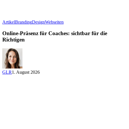
Online-
Artikel
Branding
Design
Webseiten
Präsenz
für
Online-Präsenz für Coaches: sichtbar für die
Coaches:
Richtigen
sichtbar
für
die
Richtigen
GLR
1. August 2026