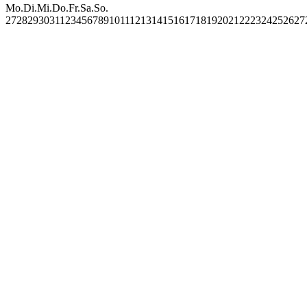
Mo.
Di.
Mi.
Do.
Fr.
Sa.
So.
27
28
29
30
31
1
2
3
4
5
6
7
8
9
10
11
12
13
14
15
16
17
18
19
20
21
22
23
24
25
26
27