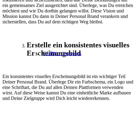
Personal Branding für
ein gemeinsames Ziel ausgerichtet sind. Überlege, was Du erreichen
möchtest und wie Du dorthin gelangen willst. Diese Vision und
spirituelle Unternehmer: Wie
Mission kannst Du dann in Deiner Personal Brand verankern und
sicherstellen, dass Du auf dem richtigen Weg bleibst.
Du dich von der Konkurrenz
abhebst
Erstelle ein konsistentes visuelles
Erscheinungsbild
By
GLR
No Comments
4 min read
Ein konsistentes visuelles Erscheinungsbild ist ein wichtiger Teil
Deiner Personal Brand. Überlege Dir ein Farbschema, ein Logo und
eine Schriftart, die Du auf allen Deinen Plattformen verwenden
wirst. Auf diese Weise kannst Du eine einheitliche Marke aufbauen
und Deine Zielgruppe wird Dich leicht wiedererkennen.