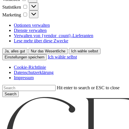
Statistiken
Statistiken
Marketing
Marketing
Optionen verwalten
Dienste verwalten
Verwalten von {vendor_count}-Lieferanten
Lese mehr über diese Zwecke
Ja, alles gut
Nur das Wesentliche
Ich wähle selbst
Ich wähle selbst
Einstellungen speichern
Cookie-Richtlinie
Datenschutzerklärung
Impressum
Skip
Hit enter to search or ESC to close
to
Search
main
Close
content
Search