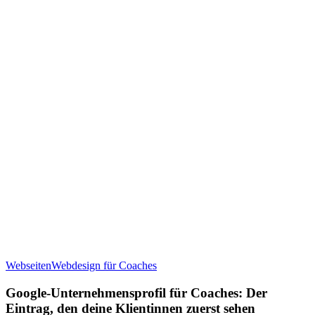
Google-
Webseiten
Webdesign für Coaches
Unternehmensprofil
für
Google-Unternehmensprofil für Coaches: Der
Coaches:
Eintrag, den deine Klientinnen zuerst sehen