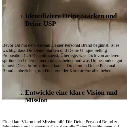
Identifiziere Deine Stärken und
Deine USP
Bevor Du mit dem Aufbau Deiner Personal Brand beginnst, ist es
wichtig, dass Du Deine Stärken und Deine Unique Selling
Proposition (USP) identifizierst. Überlege, was Dich von anderen
spirituellen Unternehmern unterscheidet und was Du besonders gut
kannst. Diese Informationen kannst Du dann in Deine Personal
Brand einbeziehen, um Dich von der Konkurrenz abzuheben.
Entwickle eine klare Vision und
Mission
Artikel
Branding
Design
Webseiten
Eine klare Vision und Mission hilft Dir, Deine Personal Brand zu
fokussieren und sicherzustellen, dass alle Deine Bemühungen auf