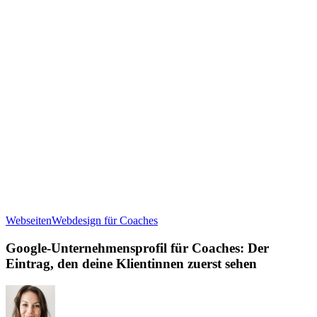
Google-
Webseiten
Webdesign für Coaches
Unternehmensprofil
für
Google-Unternehmensprofil für Coaches: Der
Coaches:
Eintrag, den deine Klientinnen zuerst sehen
Der
Eintrag,
den
deine