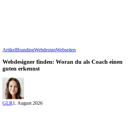
Webdesigner
Artikel
Branding
Webdesign
Webseiten
finden:
Woran
Webdesigner finden: Woran du als Coach einen
du
guten erkennst
als
Coach
einen
guten
erkennst
GLR
1. August 2026