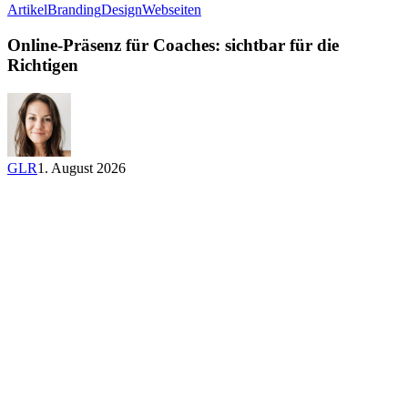
Online-
Artikel
Branding
Design
Webseiten
Präsenz
für
Online-Präsenz für Coaches: sichtbar für die
Coaches:
Richtigen
sichtbar
für
die
Richtigen
GLR
1. August 2026