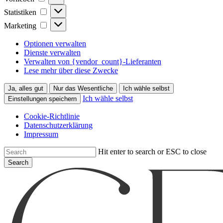
Statistiken
Statistiken
Marketing
Marketing
Optionen verwalten
Dienste verwalten
Verwalten von {vendor_count}-Lieferanten
Lese mehr über diese Zwecke
Ja, alles gut
Nur das Wesentliche
Ich wähle selbst
Ich wähle selbst
Einstellungen speichern
Cookie-Richtlinie
Datenschutzerklärung
Impressum
Skip
Hit enter to search or ESC to close
to
Search
main
Close
content
Search