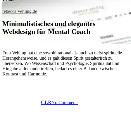
rebecca-vehling.de
Minimalistisches und elegantes
Webdesign für Mental Coach
Frau Vehling hat eine sowohl rational als auch zu tiefst spirituelle
Herangehensweise, und es galt diesen Spirit gestalterisch zu
Design
Portfolio
Webdesign
Webseiten
übersetzen. Wo Wissenschaft und Psychologie, Spiritualität und
Hingabe aufeinandertreffen, bedarf es einer Balance zwischen
Kontrast und Harmonie.
Webdesign für Mental Coach
Rebecca Vehling
By
GLR
No Comments
1 min read