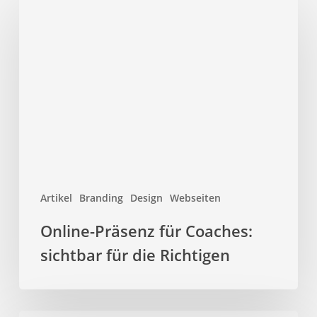
Präsenz
für
Coaches:
sichtbar
für
die
Richtigen
Artikel
Branding
Design
Webseiten
Online-Präsenz für Coaches:
sichtbar für die Richtigen