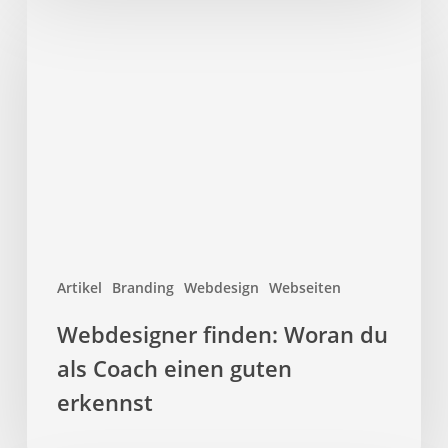
Webdesigner
finden:
Woran
du
als
Coach
einen
guten
erkennst
Artikel
Branding
Webdesign
Webseiten
Webdesigner finden: Woran du
als Coach einen guten
erkennst