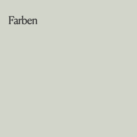
Farben
Dark Petrol
#062e35