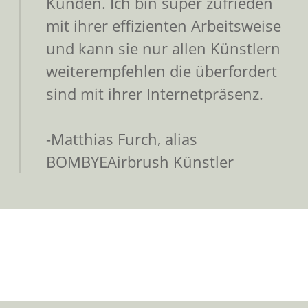
Kunden. Ich bin super zufrieden
mit ihrer effizienten Arbeitsweise
und kann sie nur allen Künstlern
weiterempfehlen die überfordert
sind mit ihrer Internetpräsenz.
-Matthias Furch, alias
BOMBYE
Airbrush Künstler