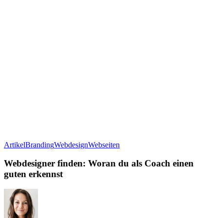
Webdesigner
Artikel
Branding
Webdesign
Webseiten
finden:
Woran
Webdesigner finden: Woran du als Coach einen
du
guten erkennst
als
Coach
einen
guten
erkennst