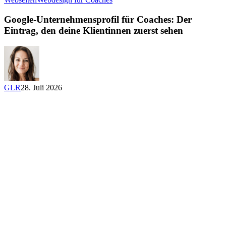
Unternehmensprofil
für
Google-Unternehmensprofil für Coaches: Der
Coaches:
Eintrag, den deine Klientinnen zuerst sehen
Der
Eintrag,
den
deine
Klientinnen
zuerst
GLR
28. Juli 2026
sehen