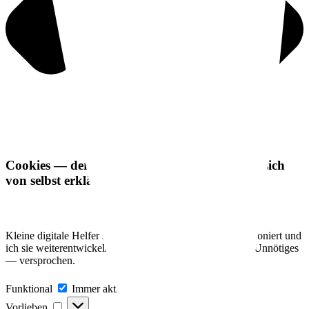
Cookies — der einzige Teil meiner Arbeit, der sich
von selbst erklärt.
Kleine digitale Helfer sorgen dafür, dass diese Seite funktioniert und
ich sie weiterentwickeln kann. Nichts Verstecktes, nichts Unnötiges
— versprochen.
Funktional
Funktional
Immer aktiv
Vorlieben
Vorlieben