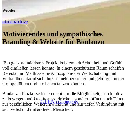
Website
biodanza.love
Motivierendes und sympathisches
Branding & Website für Biodanza
Branding
Design
Portfolio
Webdesign
Webseiten
Ein ganz wunderbares Projekt bei dem ich Schönheit und Gefühl
voll einfließen lassen konnte. In einem geschützten Raum schaffen
Renada und Matthias eine Atmosphäre der Wertschätzung und
Branding & Website für
Vertrautheit, damit sich ihre Teilnehmer sicher und geborgen in der
Gruppe fühlen und ihr Leben tanzen können.
Biodanza
Biodanza Tanzkurse bieten nicht nur die Möglichkeit, sich intuitiv
zu bewegen und kreativ auszudrücken, sondern öffnen auch Türen
By
GLR
No Comments
2 min read
zur persönlichen Weiterentwicklung und zur tiefen Verbindung mit
sich selbst und mit anderen Menschen.