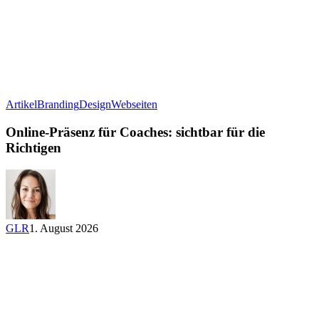
Online-
Artikel
Branding
Design
Webseiten
Präsenz
für
Online-Präsenz für Coaches: sichtbar für die
Coaches:
Richtigen
sichtbar
für
die
Richtigen
GLR
1. August 2026