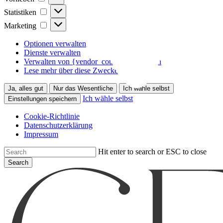
Statistiken
Statistiken
Marketing
Marketing
Optionen verwalten
Dienste verwalten
Verwalten von {vendor_count}-Lieferanten
Lese mehr über diese Zwecke
Ja, alles gut
Nur das Wesentliche
Ich wähle selbst
Ich wähle selbst
Einstellungen speichern
Cookie-Richtlinie
Datenschutzerklärung
Impressum
Skip
Hit enter to search or ESC to close
to
Search
main
Close
content
Search