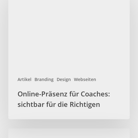
für
Coaches:
sichtbar
für
die
Richtigen
Artikel
Branding
Design
Webseiten
Online-Präsenz für Coaches:
sichtbar für die Richtigen
Webdesigner